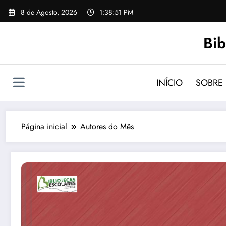
Saltar
8 de Agosto, 2026
1:38:53 PM
para
o
Bib
conteúdo
INÍCIO
SOBRE
Página inicial
Autores do Mês