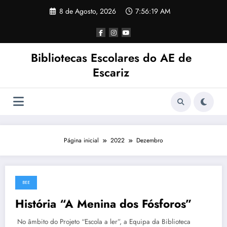
Saltar
8 de Agosto, 2026
7:56:19 AM
para
o
conteúdo
Bibliotecas Escolares do AE de
Escariz
Página inicial
2022
Dezembro
BEE
22 de Dezembro, 2022
História “A Menina dos Fósforos”
No âmbito do Projeto “Escola a ler”, a Equipa da Biblioteca