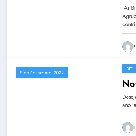
As Bi
Agrup
contr
B
BEE
8 de Setembro, 2022
Nov
Desej
ano le
B