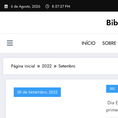
Saltar
6 de Agosto, 2026
8:57:27 PM
para
o
Bib
conteúdo
INÍCIO
SOBRE
Página inicial
2022
Setembro
BEE
26 de Setembro, 2022
Dia E
prime