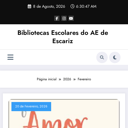
Saltar
8 de Agosto, 2026
6:30:48 AM
para
o
conteúdo
Bibliotecas Escolares do AE de
Escariz
Página inicial
2026
Fevereiro
20 de Fevereiro, 2026