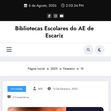
Saltar
6 de Agosto, 2026
2:03:35 PM
para
o
conteúdo
Bibliotecas Escolares do AE de
Escariz
Página inicial
2025
Fevereiro
15
Atividades
BEE
15 De Fevereiro, 2025
0 Comentários