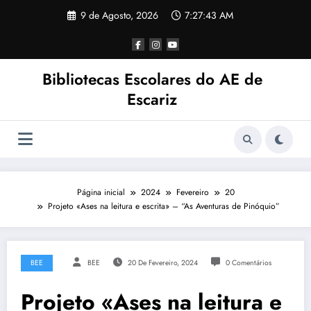
Saltar
9 de Agosto, 2026
7:27:44 AM
para
o
conteúdo
Bibliotecas Escolares do AE de
Escariz
Página inicial
2024
Fevereiro
20
Projeto «Ases na leitura e escrita» – “As Aventuras de Pinóquio”
BEE
BEE
20 De Fevereiro, 2024
0 Comentários
Projeto «Ases na leitura e