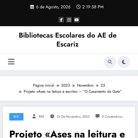
Saltar
6 de Agosto, 2026
2:19:59 PM
para
o
conteúdo
Bibliotecas Escolares do AE de
Escariz
Página inicial
2023
Novembro
23
Projeto «Ases na leitura e escrita» – “O Casamento da Gata”
BEE
BEE
23 De Novembro, 2023
0 Comentários
Projeto «Ases na leitura e