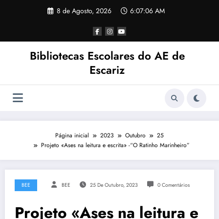
Saltar
8 de Agosto, 2026
6:07:07 AM
para
o
conteúdo
Bibliotecas Escolares do AE de
Escariz
Página inicial
2023
Outubro
25
Projeto «Ases na leitura e escrita» -“O Ratinho Marinheiro”
BEE
BEE
25 De Outubro, 2023
0 Comentários
Projeto «Ases na leitura e