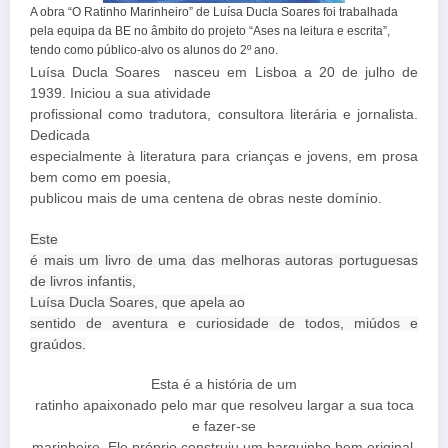
A obra “O Ratinho Marinheiro” de Luísa Ducla Soares foi trabalhada
pela equipa da BE no âmbito do projeto “Ases na leitura e escrita”,
tendo como público-alvo os alunos do 2º ano.
Luísa Ducla Soares
nasceu em Lisboa a 20 de julho de
1939. Iniciou a sua atividade
profissional como tradutora, consultora literária e jornalista.
Dedicada
especialmente à literatura para crianças e jovens, em prosa
bem como em poesia,
publicou mais de uma centena de obras neste domínio.
Este
é mais um livro de uma das melhoras autoras portuguesas
de livros infantis,
Luísa Ducla Soares, que apela ao
sentido de aventura e curiosidade de todos, miúdos e
graúdos.
Esta é a história de um
ratinho apaixonado pelo mar que resolveu largar a sua toca
e fazer-se
marinheiro. Ele próprio construiu um barquinho bem original,