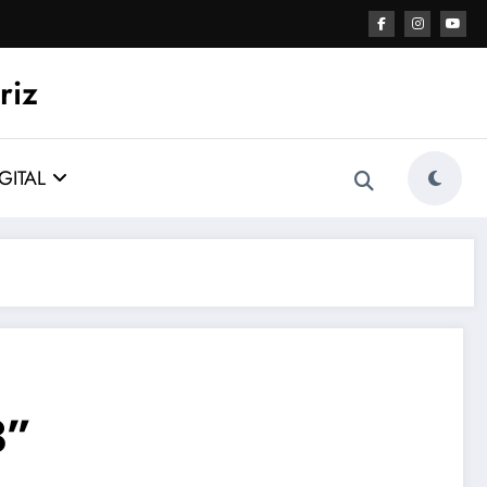
riz
GITAL
3”