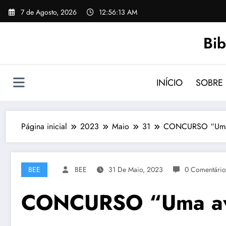
Saltar
7 de Agosto, 2026
12:56:14 AM
para
o
Bib
conteúdo
INÍCIO
SOBRE
Página inicial
2023
Maio
31
CONCURSO “Uma a
BEE
BEE
31 De Maio, 2023
0 Comentário
CONCURSO “Uma ave