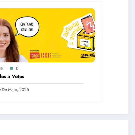
EE
0
os a Votos
 De Maio, 2025