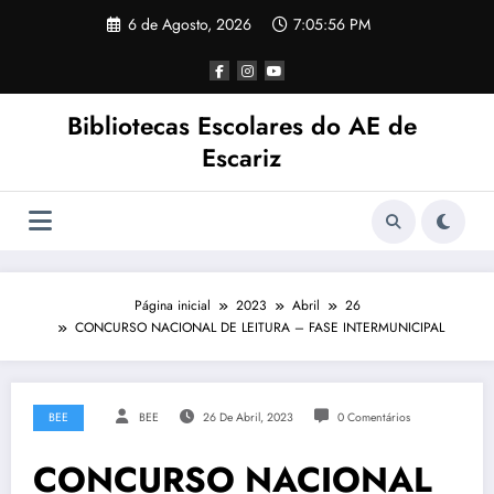
Saltar
6 de Agosto, 2026
7:05:56 PM
para
o
conteúdo
Bibliotecas Escolares do AE de
Escariz
Página inicial
2023
Abril
26
CONCURSO NACIONAL DE LEITURA – FASE INTERMUNICIPAL
BEE
BEE
26 De Abril, 2023
0 Comentários
CONCURSO NACIONAL