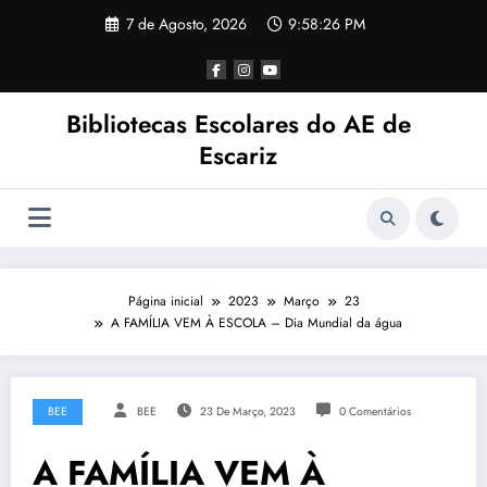
Saltar
7 de Agosto, 2026
9:58:26 PM
para
o
conteúdo
Bibliotecas Escolares do AE de
Escariz
Página inicial
2023
Março
23
A FAMÍLIA VEM À ESCOLA – Dia Mundial da água
BEE
BEE
23 De Março, 2023
0 Comentários
A FAMÍLIA VEM À