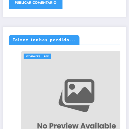
Talvez tenhas perdido...
ATIVIDADES
BEE