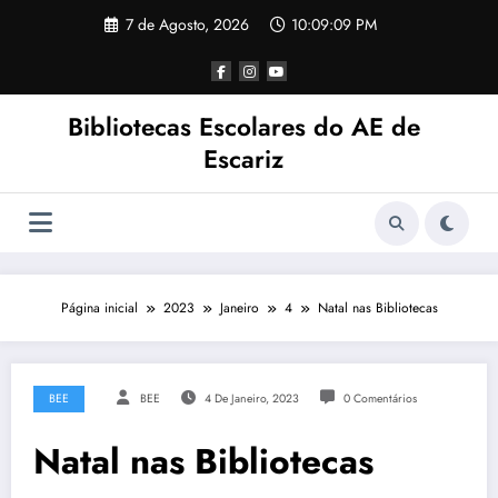
Saltar
7 de Agosto, 2026
10:09:09 PM
para
o
conteúdo
Bibliotecas Escolares do AE de
Escariz
Página inicial
2023
Janeiro
4
Natal nas Bibliotecas
BEE
BEE
4 De Janeiro, 2023
0 Comentários
Natal nas Bibliotecas