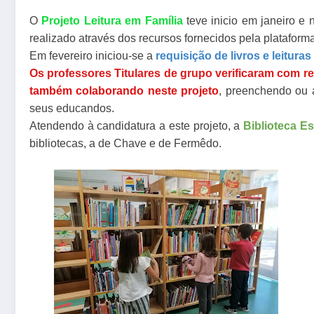
O
Projeto Leitura em Família
teve inicio em janeiro e
realizado através dos recursos fornecidos pela plataform
Em fevereiro iniciou-se a
requisição de livros e leituras
Os professores Titulares de grupo verificaram com re
também colaborando neste projeto
, preenchendo ou 
seus educandos.
Atendendo à candidatura a este projeto, a
Biblioteca E
bibliotecas, a de Chave e de Fermêdo.