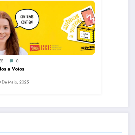
EE
0
os a Votos
 De Maio, 2025