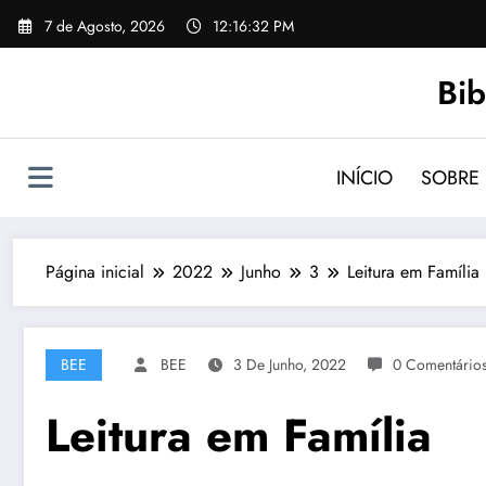
Saltar
7 de Agosto, 2026
12:16:34 PM
para
o
Bib
conteúdo
INÍCIO
SOBRE
Página inicial
2022
Junho
3
Leitura em Família
BEE
BEE
3 De Junho, 2022
0 Comentário
Leitura em Família