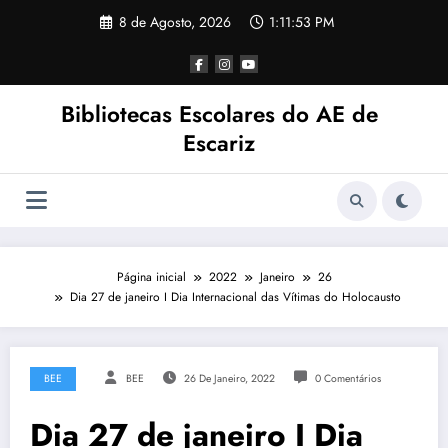
Saltar
8 de Agosto, 2026
1:11:54 PM
para
o
conteúdo
Bibliotecas Escolares do AE de
Escariz
Página inicial
2022
Janeiro
26
Dia 27 de janeiro I Dia Internacional das Vítimas do Holocausto
BEE
BEE
26 De Janeiro, 2022
0 Comentários
Dia 27 de janeiro I Dia