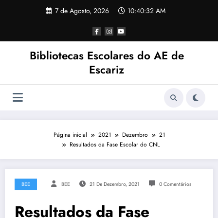
Saltar
7 de Agosto, 2026
10:40:32 AM
para
o
conteúdo
Bibliotecas Escolares do AE de
Escariz
Página inicial
2021
Dezembro
21
Resultados da Fase Escolar do CNL
BEE
BEE
21 De Dezembro, 2021
0 Comentários
Resultados da Fase