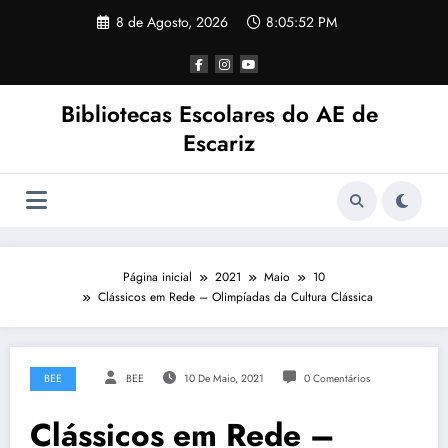
Saltar
8 de Agosto, 2026
8:05:52 PM
para
o
conteúdo
Bibliotecas Escolares do AE de
Escariz
Página inicial
2021
Maio
10
Clássicos em Rede – Olimpíadas da Cultura Clássica
BEE
BEE
10 De Maio, 2021
0 Comentários
Clássicos em Rede –