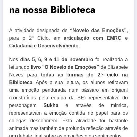
na nossa Biblioteca
A atividade designada de
“Novelo das Emoções”
,
para o 2º Ciclo, em
articulação com EMRC e
Cidadania e Desenvolvimento.
Nos
dias 5, 6, 9 e 11 de novembro
foi realizada a
leitura do
livro “O Novelo de Emoções”
de Elizabete
Neves para
todas
as turmas do 2.º ciclo na
Biblioteca
. Após a sua leitura, os alunos retiravam
uma emoção pendurada num pássaro em origami
(construídos pela equipa da BE) representativo do
personagem
Sukha
e
a
través de mimica,
representavam a emoção contida no papel para os
colegas descobrirem. Esta atividade foi bastante
animada mas também de profunda reflexão através de
um debate final sobre as emoções e os sentimentos.