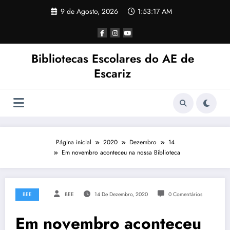
Saltar
9 de Agosto, 2026
1:53:18 AM
para
o
conteúdo
Bibliotecas Escolares do AE de
Escariz
Página inicial
2020
Dezembro
14
Em novembro aconteceu na nossa Biblioteca
BEE
BEE
14 De Dezembro, 2020
0 Comentários
Em novembro aconteceu