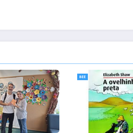
EE
BEE