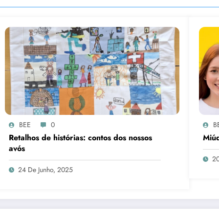
BEE
0
B
Retalhos de histórias: contos dos nossos
Miúd
avós
20
24 De Junho, 2025