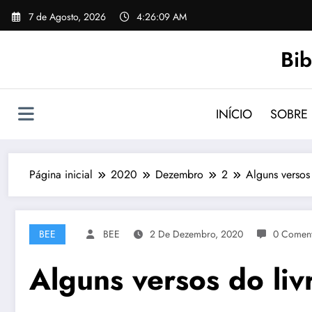
Saltar
7 de Agosto, 2026
4:26:10 AM
para
o
Bib
conteúdo
INÍCIO
SOBRE
Página inicial
2020
Dezembro
2
Alguns versos
BEE
BEE
2 De Dezembro, 2020
0 Coment
Alguns versos do liv