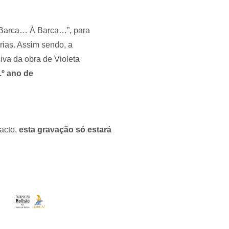
À Barca… À Barca…”, para
rias. Assim sendo, a
iva da obra de Violeta
.º ano de
facto,
esta gravação só estará