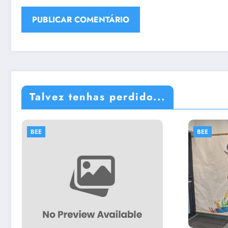
Talvez tenhas perdido...
BEE
B