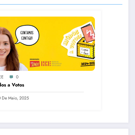
EE
0
os a Votos
 De Maio, 2025