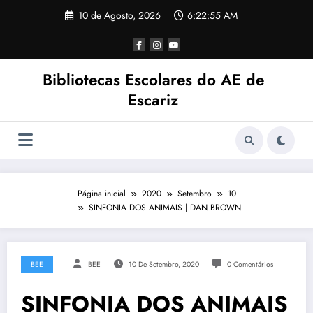
Saltar
10 de Agosto, 2026
6:22:55 AM
para
o
conteúdo
Bibliotecas Escolares do AE de
Escariz
Página inicial
2020
Setembro
10
SINFONIA DOS ANIMAIS | DAN BROWN
BEE
BEE
10 De Setembro, 2020
0 Comentários
SINFONIA DOS ANIMAIS