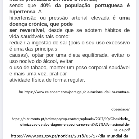
sendo que
40% da população portuguesa é
hipertensa
. A
hipertensão ou pressão arterial elevada
é uma
doença crónica, que pode
ser reversível
, desde que se adotem hábitos de
vida saudáveis tais como:
reduzir a ingestão de sal (pois o seu uso excessivo
é uma das principais
causas), optar por uma dieta equilibrada, evitar o
uso nocivo do álcool, evitar
o uso de tabaco, manter um peso corporal saudável
e mais uma vez, praticar
atividade física de forma regular.
In:
https://www.calendarr.com/portugal/dia-nacional-de-luta-contra-a-
obesidade/
https://nutrimento.pt/activeapp/wp-content/uploads/2017/10/
Obesidade_
otimizacao-da-abordagem-terapeutica-no-servi%C3%A7o-nacional-de-
saude.pdf
https://www.sns.gov.pt/noticias/2018/05/17/dia-mundial-da-