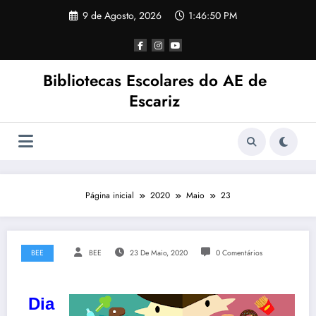
Saltar
9 de Agosto, 2026
1:46:51 PM
para
o
conteúdo
Bibliotecas Escolares do AE de
Escariz
Página inicial
2020
Maio
23
BEE
BEE
23 De Maio, 2020
0 Comentários
Dia