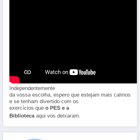
Independentemente
da vossa escolha, espero que estejam mais calmos
e se tenham divertido com os
exercícios que
o PES e a
Biblioteca
aqui
vos
deixaram.