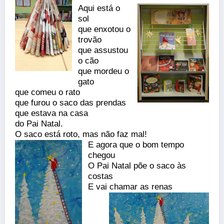
Aqui está o
sol
que enxotou o
trovão
que assustou
o cão
que mordeu o
gato
que comeu o rato
que furou o saco das prendas
que estava na casa
do Pai Natal.
O saco está roto, mas não faz mal!
E agora que o bom tempo
chegou
O Pai Natal põe o saco às
costas
E vai chamar as renas