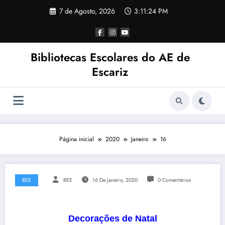
Saltar
7 de Agosto, 2026
3:11:26 PM
para
o
conteúdo
Bibliotecas Escolares do AE de
Escariz
Página inicial
2020
Janeiro
16
BEE
BEE
16 De Janeiro, 2020
0 Comentários
Decorações de Natal