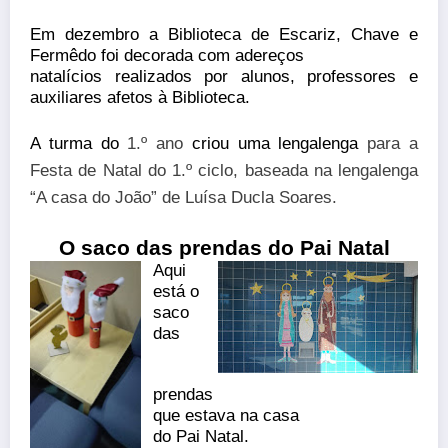
Em dezembro a Biblioteca de Escariz, Chave e
Fermêdo foi decorada com adereços
natalícios realizados por alunos, professores e
auxiliares afetos à Biblioteca.
A turma do
1.º ano
criou uma lengalenga
para a
Festa de Natal do 1.º ciclo
, baseada na lengalenga
“A casa do João” de Luísa Ducla Soares.
O saco das prendas do Pai Natal
Aqui
está o
saco
das
prendas
que estava na casa
do Pai Natal.