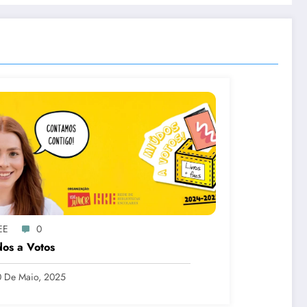
EE
0
os a Votos
 De Maio, 2025