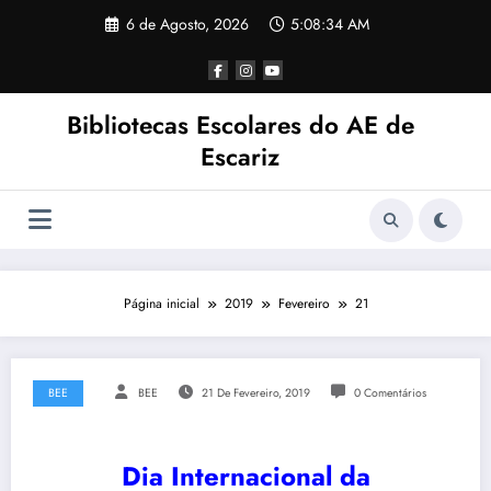
Saltar
6 de Agosto, 2026
5:08:34 AM
para
o
conteúdo
Bibliotecas Escolares do AE de
Escariz
Página inicial
2019
Fevereiro
21
BEE
BEE
21 De Fevereiro, 2019
0 Comentários
Dia Internacional da